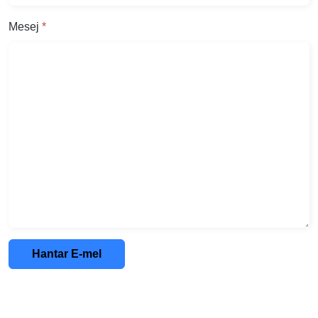
Mesej
*
Hantar E-mel