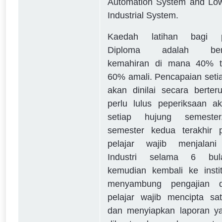
Automation System and Low
Industrial System.
Kaedah latihan bagi pe
Diploma adalah bert
kemahiran di mana 40% t
60% amali. Pencapaian setia
akan dinilai secara berte
perlu lulus peperiksaan a
setiap hujung semeste
semester kedua terakhir p
pelajar wajib menjalani
Industri selama 6 bu
kemudian kembali ke insti
menyambung pengajian 
pelajar wajib mencipta sa
dan menyiapkan laporan ya