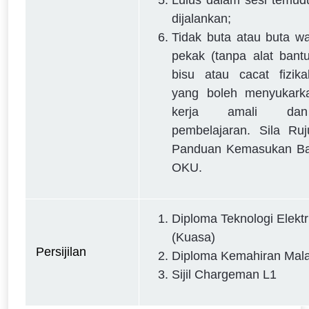
Lulus dalam sesi temud
dijalankan;
Tidak buta atau buta w
pekak (tanpa alat bant
bisu atau cacat fizika
yang boleh menyukarka
kerja amali da
pembelajaran. Sila Ruj
Panduan Kemasukan Ba
OKU.
Diploma Teknologi Elektr
(Kuasa)
Persijilan 
Diploma Kemahiran Mala
Sijil Chargeman L1