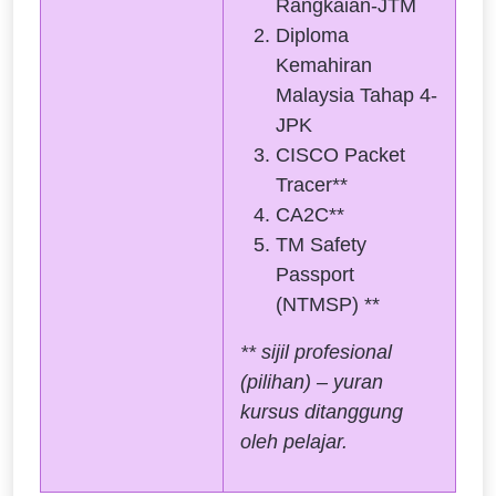
Rangkaian-JTM
Diploma
Kemahiran
Malaysia Tahap 4-
JPK
CISCO Packet
Tracer**
CA2C**
TM Safety
Passport
(NTMSP) **
** sijil profesional
(pilihan) – yuran
kursus ditanggung
oleh pelajar.