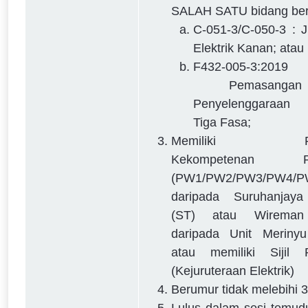
SALAH SATU bidang ber
C-051-3/C-050-3 : J
Elektrik Kanan; atau
F432-005-3:
Pemasanga
Penyelenggaraan 
Tiga Fasa;
Memiliki Per
Kekompetenan Pe
(PW1/PW2/PW3/PW4/P
daripada Suruhanjay
(ST) atau Wirema
daripada Unit Merinyu 
atau memiliki Sijil Po
(Kejuruteraan Elektrik)
Berumur tidak melebihi 3