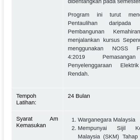
dibentangkan pada semester
Program ini turut mend
Pentaulihan daripada 
Pembangunan Kemahira
menjalankan kursus Sepe
menggunakan NOSS F4
4:2019 Pemasanga
Penyelenggaraan Elektri
Rendah.
Tempoh 
24 Bulan 
Latihan:  
Syarat Am 
Warganegara Malaysia
Kemasukan
Mempunyai Sijil Ke
Malaysia (SKM) Tahap