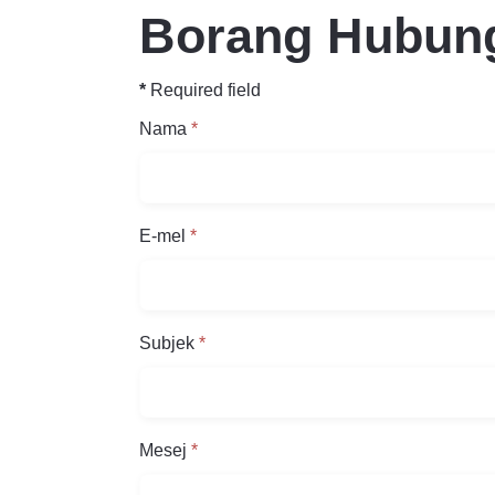
Borang Hubun
*
Required field
Nama
*
E-mel
*
Subjek
*
Mesej
*