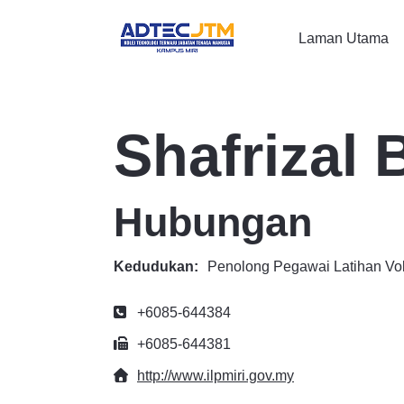
Laman Utama
Shafrizal 
Hubungan
Kedudukan:
Penolong Pegawai Latihan Vo
Telefon
+6085-644384
Faks
+6085-644381
Website
http://www.ilpmiri.gov.my