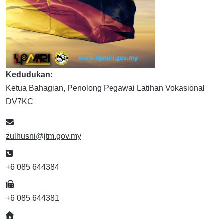
Kedudukan:
Ketua Bahagian, Penolong Pegawai Latihan Vokasional
DV7KC
E-mel
zulhusni@jtm.gov.my
Telefon
+6 085 644384
Faks
+6 085 644381
Website