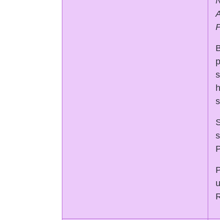
A
P
B
s
h
s
S
s
P
P