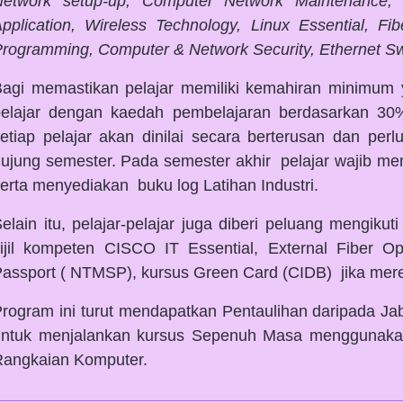
Network setup-up, Computer Network Maintenance, M
pplication, Wireless Technology, Linux Essential, F
rogramming, Computer & Network Security, Ethernet Sw
agi memastikan pelajar memiliki kemahiran minimum ya
pelajar dengan kaedah pembelajaran berdasarkan 30
etiap pelajar akan dinilai secara berterusan dan perl
ujung semester. Pada semester akhir pelajar wajib menj
erta menyediakan buku log Latihan Industri.
elain itu, pelajar-pelajar juga diberi peluang mengiku
ijil kompeten CISCO IT Essential, External Fiber 
assport ( NTMSP), kursus Green Card (CIDB) jika mer
rogram ini turut mendapatkan Pentaulihan daripada 
untuk menjalankan kursus Sepenuh Masa menggunaka
Rangkaian Komputer.