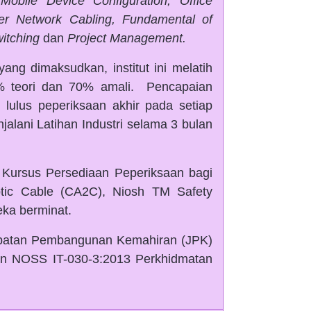
obile Device Configuration, Office
iber Network Cabling, Fundamental of
itching
dan
Project Management.
ng dimaksudkan, institut ini melatih
% teori dan 70% amali. Pencapaian
u lulus peperiksaan akhir pada setiap
alani Latihan Industri selama 3 bulan
ti Kursus Persediaan Peperiksaan bagi
Optic Cable (CA2C), Niosh TM Safety
eka berminat.
Jabatan Pembangunan Kemahiran (JPK)
n NOSS IT-030-3:2013 Perkhidmatan