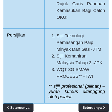
Rujuk Garis Panduan
Kemasukan Bagi Calon
OKU;
Persijilan 
Sijil Teknologi
Pemasangan Paip
Minyak Dan Gas -JTM
Sijil Kemahiran
Malaysia Tahap 3 -JPK
WQT 3G SMAW
PROCESS** -TWI
** sijil profesional (pilihan) – 
yuran kursus ditanggung 
oleh pelajar
Previous article: SMPU03 - Teknologi Penyejukbekuan Dan 
Next article: F0
Seterusnya
Seterusnya